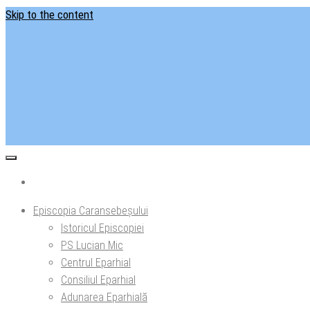
Skip to the content
Situl ofi
Ep
Episcopia Caransebeșului
Istoricul Episcopiei
PS Lucian Mic
Centrul Eparhial
Consiliul Eparhial
Adunarea Eparhială