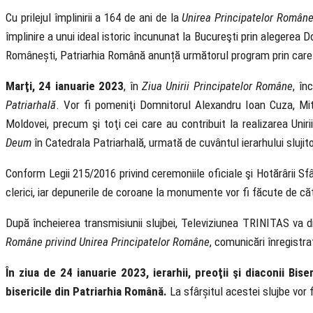
Cu prilejul împlinirii a 164 de ani de la
Unirea Principatelor Române
împlinire a unui ideal istoric încununat la Bucureşti prin alegerea 
Românești, Patriarhia Română anunță următorul program prin care
Marţi, 24 ianuarie 2023
, în
Ziua Unirii Principatelor Române
, î
Patriarhală
. Vor fi pomeniţi Domnitorul Alexandru Ioan Cuza, Mitr
Moldovei, precum şi toţi cei care au contribuit la realizarea Uni
Deum
în Catedrala Patriarhală, urmată de cuvântul ierarhului slujito
Conform Legii 215/2016 privind ceremoniile oficiale şi Hotărârii Sfâ
clerici, iar depunerile de coroane la monumente vor fi făcute de către
După încheierea transmisiunii slujbei, Televiziunea TRINITAS va 
Române privind Unirea Principatelor Române
, comunicări înregistrat
În ziua de 24 ianuarie 2023, ierarhii, preoţii şi diaconii Bis
bisericile din Patriarhia Română.
La sfârșitul acestei slujbe vor 