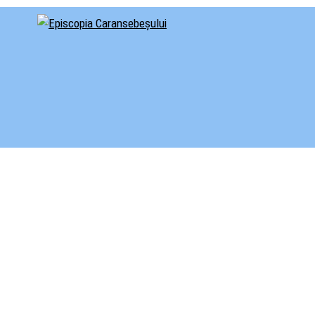
cial al Episcopiei Caransebeșului
iscopia Caransebeșului