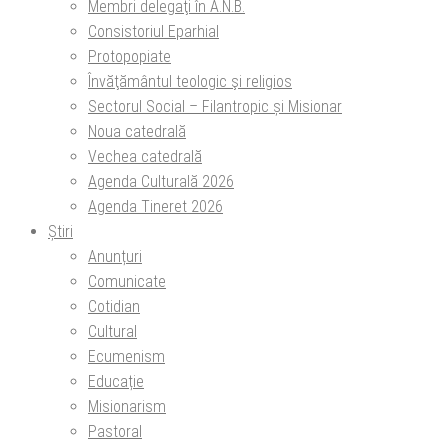
Membri delegaţi în A.N.B.
Consistoriul Eparhial
Protopopiate
Învăţământul teologic şi religios
Sectorul Social – Filantropic și Misionar
Noua catedrală
Vechea catedrală
Agenda Culturală 2026
Agenda Tineret 2026
Știri
Anunțuri
Comunicate
Cotidian
Cultural
Ecumenism
Educație
Misionarism
Pastoral