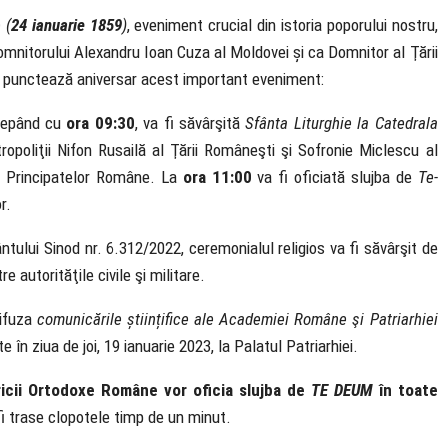
 (
24 ianuarie 1859
)
, eveniment crucial din istoria poporului nostru,
Domnitorului Alexandru Ioan Cuza al Moldovei și ca Domnitor al Ţării
 punctează aniversar acest important eveniment:
ncepând cu
ora 09:30
, va fi săvârşită
Sfânta Liturghie la Catedrala
opoliţii Nifon Rusailă al Ţării Româneşti şi Sofronie Miclescu al
rii Principatelor Române. La
ora 11:00
va fi oficiată slujba de
Te-
r.
ntului Sinod nr. 6.312/2022, ceremonialul religios va fi săvârşit de
 autorităţile civile şi militare.
difuza
comunicările
ș
tiin
ț
ifice ale Academiei Române şi Patriarhiei
e în ziua de joi, 19 ianuarie 2023, la Palatul Patriarhiei.
ericii Ortodoxe Române vor oficia slujba de
TE DEUM
în toate
fi trase clopotele timp de un minut.