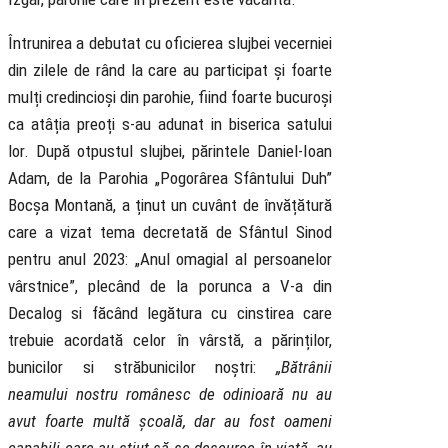
Întrunirea a debutat cu oficierea slujbei vecerniei
din zilele de rând la care au participat și foarte
mulți credincioși din parohie, fiind foarte bucuroși
ca atâția preoți s-au adunat in biserica satului
lor. După otpustul slujbei, părintele Daniel-Ioan
Adam, de la Parohia „Pogorârea Sfântului Duh”
Bocșa Montană, a ținut un cuvânt de învățătură
care a vizat tema decretată de Sfântul Sinod
pentru anul 2023: „Anul omagial al persoanelor
vârstnice”, plecând de la porunca a V-a din
Decalog si făcând legătura cu cinstirea care
trebuie acordată celor în vârstă, a părinților,
bunicilor si străbunicilor noștri:
„Bătrânii
neamului nostru românesc de odinioară nu au
avut foarte multă școală, dar au fost oameni