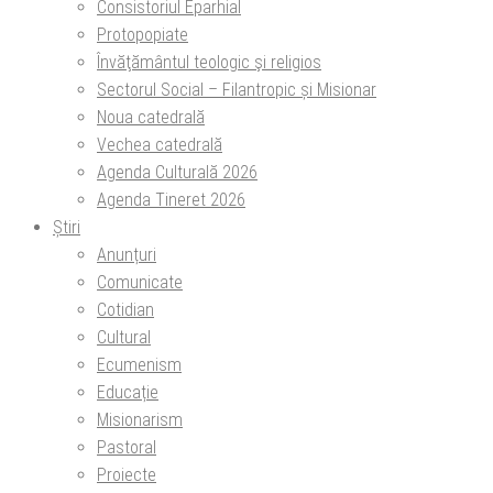
Consistoriul Eparhial
Protopopiate
Învăţământul teologic şi religios
Sectorul Social – Filantropic și Misionar
Noua catedrală
Vechea catedrală
Agenda Culturală 2026
Agenda Tineret 2026
Știri
Anunțuri
Comunicate
Cotidian
Cultural
Ecumenism
Educație
Misionarism
Pastoral
Proiecte