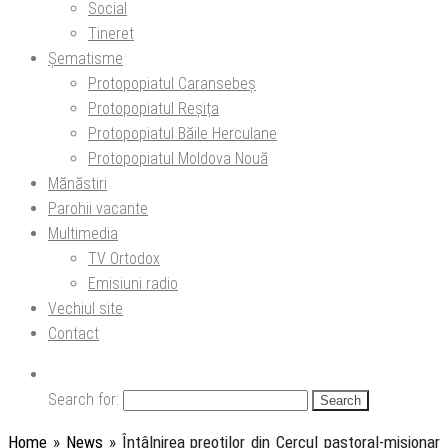
Social
Tineret
Șematisme
Protopopiatul Caransebeș
Protopopiatul Reșița
Protopopiatul Băile Herculane
Protopopiatul Moldova Nouă
Mănăstiri
Parohii vacante
Multimedia
TV Ortodox
Emisiuni radio
Vechiul site
Contact
Search for:
Home
»
News
»
Întâlnirea preoților din Cercul pastoral-misionar