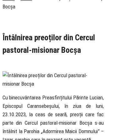
Bocșa
Rubrica
Pastoral
Știri
Întâlnirea preoților din Cercul
pastoral-misionar Bocșa
26 October 2023
Cu binecuvântarea Preasfințitului Părinte Lucian,
Episcopul Caransebeșului, în ziua de luni,
23.10.2023, la ceas de seară, preoții care fac
parte din Cercul pastoral-misionar Bocșa s-au
întâlnit la Parohia „Adormirea Maicii Domnului” –
Izgar, parohie care în prezent este vacantă.