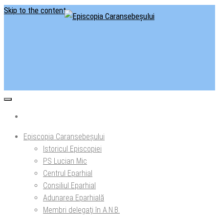
Skip to the content
Situl oficial al Episcopiei Caransebeșului
Episcopia Caransebeșului
Episcopia Caransebeșului
Istoricul Episcopiei
PS Lucian Mic
Centrul Eparhial
Consiliul Eparhial
Adunarea Eparhială
Membri delegaţi în A.N.B.