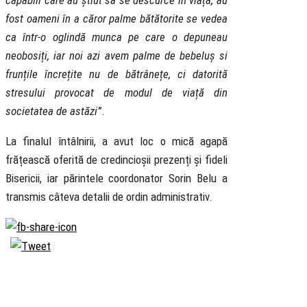
capabili care au știut să se descurce în viață, au
fost oameni în a căror palme bătătorite se vedea
ca într-o oglindă munca pe care o depuneau
neobosiți, iar noi azi avem palme de bebeluș si
frunțile încrețite nu de bătrânețe, ci datorită
stresului provocat de modul de viață din
societatea de astăzi”
.
La finalul întâlnirii, a avut loc o mică agapă
frățească oferită de credincioșii prezenți și fideli
Bisericii, iar părintele coordonator Sorin Belu a
transmis câteva detalii de ordin administrativ.
Biserica
Ortodoxă
Română