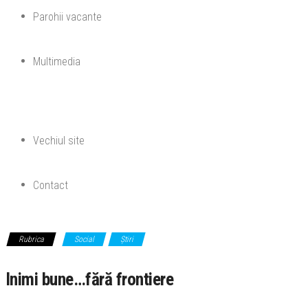
Parohii vacante
Multimedia
Vechiul site
Contact
Rubrica
Social
Știri
Inimi bune…fără frontiere