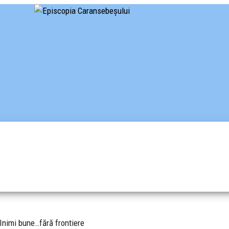
piscopia Caransebeșului
 oficial al Episcopiei Caransebeșului
Inimi bune…fără frontiere