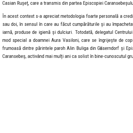
Casian Rușeț, care a transmis din partea Episcopiei Caransebeșului 
În acest context s-a apreciat metodologia foarte personală a credi
sau doi, în sensul în care au făcut cumpărăturile și au împacheta
iarnă, produse de igienă și dulciuri. Totodată, delegatul Centrulu
mod special a doamnei Aura Vasiloni, care se îngrijește de cop
frumoasă dintre părintele paroh Alin Buliga din Gӓnserndorf și Ep
Caransebeș, activând mai mulți ani ca solist în bine-cunoscutul gr