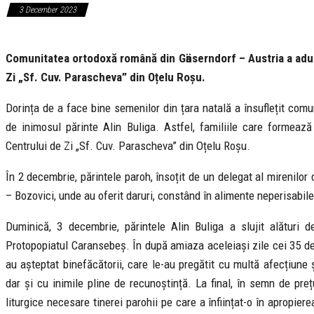
3 December 2023
Comunitatea ortodoxă română din Gӓnserndorf – Austria a adus d
Zi „Sf. Cuv. Parascheva” din Oțelu Roșu.
Dorința de a face bine semenilor din țara natală a însuflețit com
de inimosul părinte Alin Buliga. Astfel, familiile care formează
Centrului de Zi „Sf. Cuv. Parascheva” din Oțelu Roșu.
În 2 decembrie, părintele paroh, însoțit de un delegat al mirenilo
– Bozovici, unde au oferit daruri, constând în alimente neperisabile
Duminică, 3 decembrie, părintele Alin Buliga a slujit alături 
Protopopiatul Caransebeș. În după amiaza aceleiași zile cei 35 de 
au așteptat binefăcătorii, care le-au pregătit cu multă afecțiune 
dar și cu inimile pline de recunoștință. La final, în semn de preț
liturgice necesare tinerei parohii pe care a înființat-o în apropiere