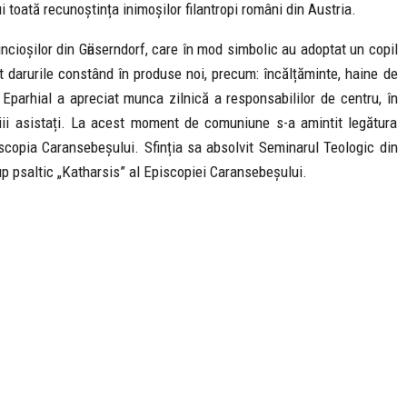
toată recunoștința inimoșilor filantropi români din Austria.
ncioșilor din Gӓnserndorf, care în mod simbolic au adoptat un copil
t darurile constând în produse noi, precum: încălțăminte, haine de
i Eparhial a apreciat munca zilnică a responsabililor de centru, în
iii asistați. La acest moment de comuniune s-a amintit legătura
iscopia Caransebeșului. Sfinția sa absolvit Seminarul Teologic din
up psaltic „Katharsis” al Episcopiei Caransebeșului.