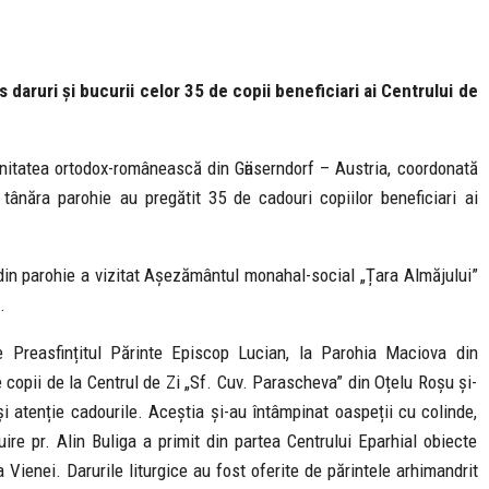
aruri și bucurii celor 35 de copii beneficiari ai Centrului de
unitatea ortodox-românească din Gӓnserndorf – Austria, coordonată
 tânăra parohie au pregătit 35 de cadouri copiilor beneficiari ai
r din parohie a vizitat Așezământul monahal-social „Țara Almăjului”
.
de Preasfințitul Părinte Episcop Lucian, la Parohia Maciova din
copii de la Centrul de Zi „Sf. Cuv. Parascheva” din Oțelu Roșu și-
și atenție cadourile. Aceștia și-au întâmpinat oaspeții cu colinde,
uire pr. Alin Buliga a primit din partea Centrului Eparhial obiecte
a Vienei. Darurile liturgice au fost oferite de părintele arhimandrit