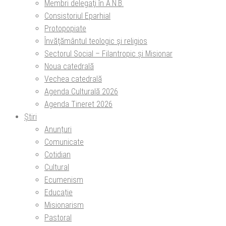
Membri delegaţi în A.N.B.
Consistoriul Eparhial
Protopopiate
Învăţământul teologic şi religios
Sectorul Social – Filantropic și Misionar
Noua catedrală
Vechea catedrală
Agenda Culturală 2026
Agenda Tineret 2026
Știri
Anunțuri
Comunicate
Cotidian
Cultural
Ecumenism
Educație
Misionarism
Pastoral