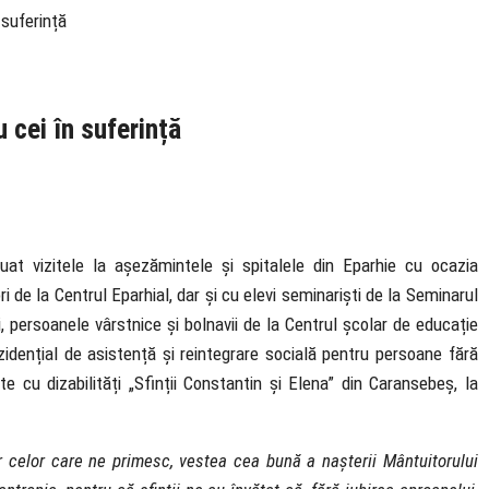
 suferință
 cei în suferință
uat vizitele la așezămintele și spitalele din Eparhie cu ocazia
i de la Centrul Eparhial, dar și cu elevi seminariști de la Seminarul
 persoanele vârstnice și bolnavii de la Centrul școlar de educație
ezidențial de asistență și reintegrare socială pentru persoane fără
e cu dizabilități „Sfinții Constantin și Elena” din Caransebeș, la
 celor care ne primesc, vestea cea bună a nașterii Mântuitorului