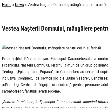
Home
»
News
»
Vestea Nașterii Domnului, mângâiere pentru cei în
Rubrica
Social
Știri
Vestea Nașterii Domnului, mângâiere pentru
8 December 2023
Preasfințitul Părinte Lucian, Episcopul Caransebeșului a contin
Praznicului Nașterii Domnului. Ierarhul alături de un grup colindător
Teologic „Episcop Ioan Popasu” din Caransebeș au cercetat copiii,
incluzivă, Complexul de servicii sociale „Buna Vestire”, Centrul r
adăpost și Centrul de îngrijire și asistență pentru persoane adult
sărbătoarea Sfântului Ierarh Nicolae.
„
Suntem în misiune, în Episcopia Caransebeșului, aducând tuturor