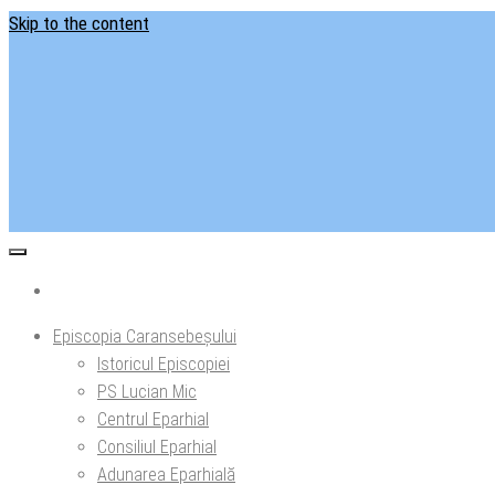
Skip to the content
Situl ofi
Ep
Episcopia Caransebeșului
Istoricul Episcopiei
PS Lucian Mic
Centrul Eparhial
Consiliul Eparhial
Adunarea Eparhială