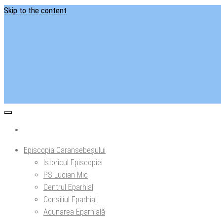
Skip to the content
Situl ofi
Ep
Episcopia Caransebeșului
Istoricul Episcopiei
PS Lucian Mic
Centrul Eparhial
Consiliul Eparhial
Adunarea Eparhială