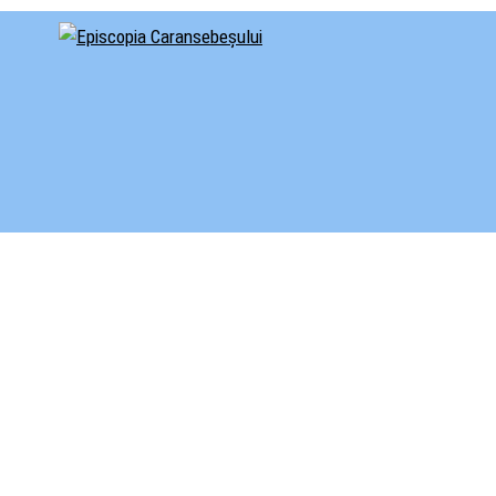
cial al Episcopiei Caransebeșului
iscopia Caransebeșului