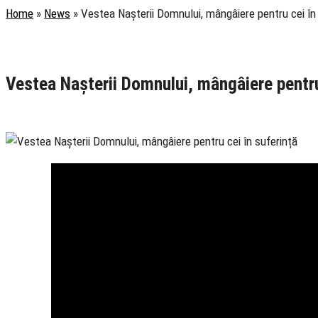
Home
»
News
»
Vestea Nașterii Domnului, mângâiere pentru cei în
Rubrica
Filantropie
TV Ortodox
Vestea Nașterii Domnului, mângâiere pentru
8 December 2023