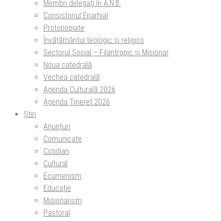
Membri delegaţi în A.N.B.
Consistoriul Eparhial
Protopopiate
Învăţământul teologic şi religios
Sectorul Social – Filantropic și Misionar
Noua catedrală
Vechea catedrală
Agenda Culturală 2026
Agenda Tineret 2026
Știri
Anunțuri
Comunicate
Cotidian
Cultural
Ecumenism
Educație
Misionarism
Pastoral