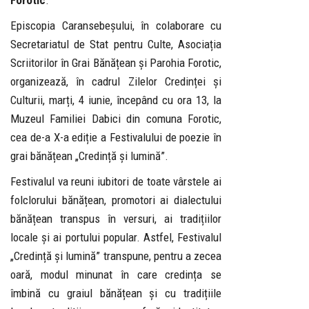
Forotic
.
Episcopia Caransebeșului, în colaborare cu
Secretariatul de Stat pentru Culte, Asociația
Scriitorilor în Grai Bănățean și Parohia Forotic,
organizează, în cadrul Zilelor Credinței și
Culturii, marți, 4 iunie, începând cu ora 13, la
Muzeul Familiei Dabici din comuna Forotic,
cea de-a X-a ediție a Festivalului de poezie în
grai bănățean „Credință și lumină”.
Festivalul va reuni iubitori de toate vârstele ai
folclorului bănățean, promotori ai dialectului
bănățean transpus în versuri, ai tradițiilor
locale și ai portului popular. Astfel, Festivalul
„Credință și lumină” transpune, pentru a zecea
oară, modul minunat în care credința se
îmbină cu graiul bănățean și cu tradițiile