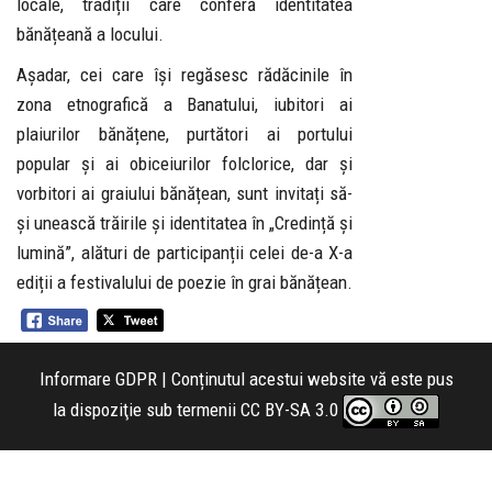
locale, tradiții care conferă identitatea
bănățeană a locului.
Așadar, cei care își regăsesc rădăcinile în
zona etnografică a Banatului, iubitori ai
plaiurilor bănățene, purtători ai portului
popular și ai obiceiurilor folclorice, dar și
vorbitori ai graiului bănățean, sunt invitați să-
și unească trăirile și identitatea în „Credință și
lumină”, alături de participanții celei de-a X-a
ediții a festivalului de poezie în grai bănățean.
Informare GDPR
| Conținutul acestui website vă este pus
la dispoziţie sub termenii
CC BY-SA 3.0