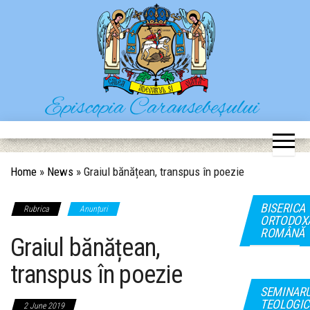
Skip
to
the
content
Episcopia Caransebeșului
Situl oficial al Episcopiei Caransebeșului
Home
»
News
»
Graiul bănățean, transpus în poezie
BISERICA
Rubrica
Anunțuri
ORTODOX
ROMÂNĂ
Graiul bănățean,
transpus în poezie
SEMINAR
TEOLOGIC
2 June 2019