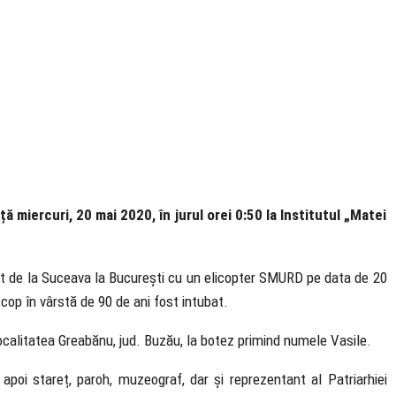
ă miercuri, 20 mai 2020, în jurul orei 0:50 la Institutul „Matei
tat de la Suceava la București cu un elicopter SMURD pe data de 20
scop în vârstă de 90 de ani fost intubat.
ocalitatea Greabănu, jud. Buzău, la botez primind numele Vasile.
poi stareț, paroh, muzeograf, dar și reprezentant al Patriarhiei