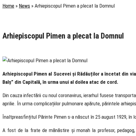
Home
»
News
»
Arhiepiscopul Pimen a plecat la Domnul
Rubrica
Comunicate
Știri
Arhiepiscopul Pimen a plecat la Domnul
20 May 2020
Arhiepiscopul Pimen al Sucevei și Rădăuților a încetat din viaț
Balș” din Capitală, în urma unui al doilea atac de cord.
Din cauza infectării cu noul coronavirus, ierarhul fusese transpor
aprilie. În urma complicațiilor pulmonare apărute, părintele arhiepi
Înaltpreasfințitul Părinte Pimen s-a născut în 25 august 1929, în l
A fost de la frate de mănăstire și monah la profesor, pedagog, a