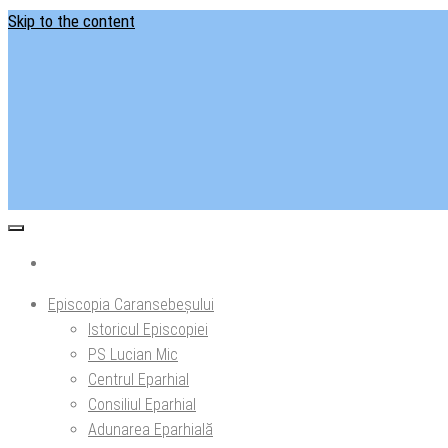
Skip to the content
Situl ofi
Ep
Episcopia Caransebeșului
Istoricul Episcopiei
PS Lucian Mic
Centrul Eparhial
Consiliul Eparhial
Adunarea Eparhială