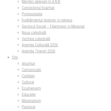
Membri delegaţi în A.N.B.
Consistoriul Eparhial
Protopopiate
Învăţământul teologic şi religios
Sectorul Social – Filantropic și Misionar
Noua catedrală
Vechea catedrală
Agenda Culturală 2026
Agenda Tineret 2026
Știri
Anunțuri
Comunicate
Cotidian
Cultural
Ecumenism
Educație
Misionarism
Pastoral