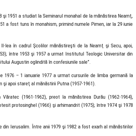
48 şi 1951 a studiat la Semi­narul monahal de la mănăstirea Neamţ,
51 a fost tuns în monahism, pri­mind numele Pimen, iar la 29 iunie
 ll-lea în cadrul Şcolilor mănăs­tireşti de la Neamţ şi Secu, apoi,
; între 1953 şi 1957 a urmat Institutul Teologic Universitar din
itului Augustin oglindită în confesiunile sale”.
ie 1976 – 1 ianuarie 1977 a urmat cursurile de limba germană la
om şi apoi stareţ al mănăstirii Putna (1957-1961).
rea Văratec (1961-1962), preot la mănăstirea Durău (1962-1964),
esit protosinghel (1966) şi arhiman­drit (1975); între 1974 şi 1978
 din Ierusalim. Între anii 1979 şi 1982 a fost exarh al mănăstirilor