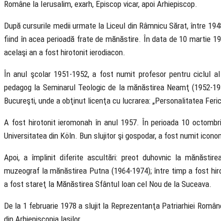
Române la Ierusalim, exarh, Episcop vicar, apoi Arhiepiscop.
După cursurile medii urmate la Liceul din Râmnicu Sărat, între 19
fiind în acea perioadă frate de mănăstire. În data de 10 martie 19
acelaşi an a fost hirotonit ierodiacon.
În anul şco­lar 1951-1952, a fost numit profesor pen­tru ciclul al
pedagog la Seminarul Teologic de la mănăstirea Neamţ (1952-1953)
Bucureşti, unde a obţinut licenţa cu lucra­rea: „Personalitatea Feric
A fost hirotonit ieromonah în anul 1957. În perioada 10 octombr
Universita­tea din Köln. Bun slujitor şi gospodar, a fost numit icon
Apoi, a împlinit diferite ascultări: preot duhovnic la mănăsti
muzeograf la mănăs­tirea Putna (1964-1974); între timp a fost hirot
a fost stareţ la Mănăstirea Sfântul loan cel Nou de la Suceava.
De la 1 februarie 1978 a slujit la Reprezentanţa Patriarhiei Române
din Arhiepiscopia laşilor.