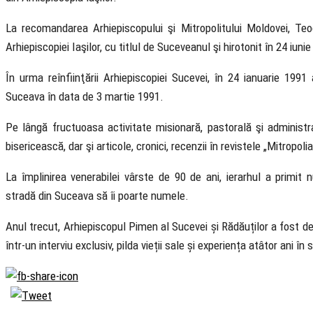
La recomandarea Arhiepiscopului şi Mitropo­litului Moldovei, Te
Arhiepiscopiei Iaşilor, cu titlul de Sucevea­nul şi hirotonit în 24 iuni
În urma reînfiinţării Arhiepiscopiei Sucevei, în 24 ianuarie 1991
Suceava în data de 3 martie 1991.
Pe lângă fructuoasa activitate misionară, pastorală şi administrat
bisericească, dar şi articole, cronici, recenzii în revistele „Mitropo
La împlinirea venerabilei vârste de 90 de ani, ierarhul a primit n
stradă din Suceava să îi poarte numele.
Anul trecut, Arhiepiscopul Pimen al Sucevei și Rădăuților a fost de 
într-un interviu exclusiv, pilda vieții sale și experiența atâtor ani în s
Biserica Ortodoxă
Română