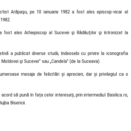
octist Arăpaşu, pe 10 ianuarie 1982 a fost ales episcop-vicar al
e 1982.
 a fost ales Arhiepiscop al Sucevei şi Rădăuţilor şi întronizat la
ivă a publicat diverse studii, îndeosebi cu privire la iconogra­fia
lia Moldovei şi Sucevei” sau „Candela” (de la Suceava).
umeroase mesaje de felicitări și aprecieri, dar și privilegiul ca o
acord să pună în fața celor interesați, prin intermediul Basilica.ro,
lujba Bisericii.