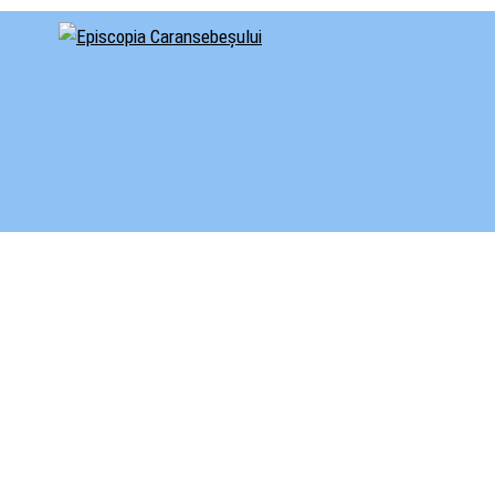
cial al Episcopiei Caransebeșului
iscopia Caransebeșului