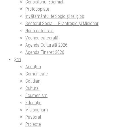
Consistoriul Eparhial
Protopopiate
Învăţământul teologic şi religios
Sectorul Social – Filantropic și Misionar
Noua catedrală
Vechea catedrală
Agenda Culturală 2026
Agenda Tineret 2026
Știri
Anunțuri
Comunicate
Cotidian
Cultural
Ecumenism
Educație
Misionarism
Pastoral
Proiecte