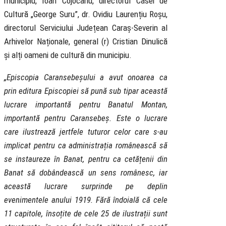
municipiu, Ioan Cojocariu, directorul Casei de
Cultură „George Suru”, dr. Ovidiu Laurențiu Roșu,
directorul Serviciului Județean Caraș-Severin al
Arhivelor Naționale, general (r) Cristian Dinulică
și alți oameni de cultură din municipiu.
„Episcopia Caransebeșului a avut onoarea ca
prin editura Episcopiei să pună sub tipar această
lucrare importantă pentru Banatul Montan,
importantă pentru Caransebeș. Este o lucrare
care ilustrează jertfele tuturor celor care s-au
implicat pentru ca administrația românească să
se instaureze în Banat, pentru ca cetățenii din
Banat să dobândească un sens românesc, iar
această lucrare surprinde pe deplin
evenimentele anului 1919. Fără îndoială că cele
11 capitole, însoțite de cele 25 de ilustrații sunt