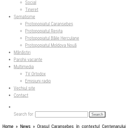
Social
Tineret
Șematisme
Protopopiatul Caransebeș
Protopopiatul Reșița
Protopopiatul Băile Herculane
Protopopiatul Moldova Nouă
Mănăstiri
Parohii vacante
Multimedia
TV Ortodox
Emisiuni radio
Vechiul site
Contact
Search for:
Home
»
News
»
Orașul Caransebeș în contextul Centenarului