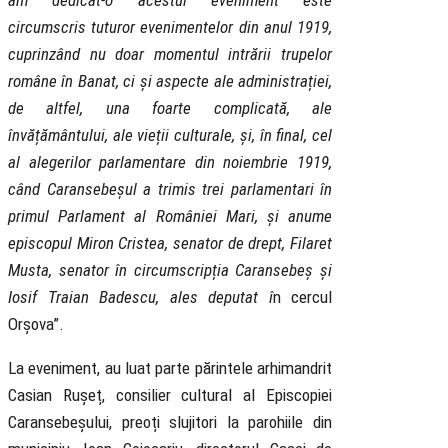
am dedicat-o acestui eveniment este
circumscris tuturor evenimentelor din anul 1919,
cuprinzând nu doar momentul intrării trupelor
române în Banat, ci și aspecte ale administrației,
de altfel, una foarte complicată, ale
învățământului, ale vieții culturale, și, în final, cel
al alegerilor parlamentare din noiembrie 1919,
când Caransebeșul a trimis trei parlamentari în
primul Parlament al României Mari, și anume
episcopul Miron Cristea, senator de drept, Filaret
Musta, senator în circumscripția Caransebeș și
Iosif Traian Badescu, ales deputat î
n cercul
Orșova”.
La eveniment, au luat parte părintele arhimandrit
Casian Rușeț, consilier cultural al Episcopiei
Caransebeșului, preoți slujitori la parohiile din