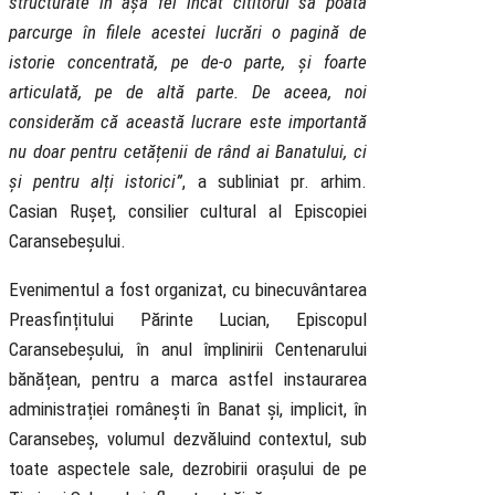
structurate în așa fel încât cititorul să poată
parcurge în filele acestei lucrări o pagină de
istorie concentrată, pe de-o parte, și foarte
articulată, pe de altă parte. De aceea, noi
considerăm că această lucrare este importantă
nu doar pentru cetățenii de rând ai Banatului, ci
și pentru alți istorici”
, a subliniat pr. arhim.
Casian Rușeț, consilier cultural al Episcopiei
Caransebeșului.
Evenimentul a fost organizat, cu binecuvântarea
Preasfințitului Părinte Lucian, Episcopul
Caransebeșului, în anul împlinirii Centenarului
bănățean, pentru a marca astfel instaurarea
administrației românești în Banat și, implicit, în
Caransebeș, volumul dezvăluind contextul, sub
toate aspectele sale, dezrobirii orașului de pe