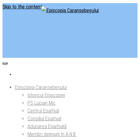
Skip to the content
Situl oficial al Episcopiei Caransebeșului
Episcopia Caransebeșului
Episcopia Caransebeșului
Istoricul Episcopiei
PS Lucian Mic
Centrul Eparhial
Consiliul Eparhial
Adunarea Eparhială
Membri delegaţi în A.N.B.