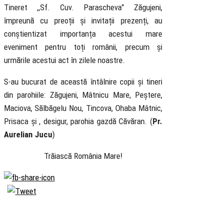
Tineret ,,Sf. Cuv. Parascheva” Zăgujeni,
împreună cu preoții și invitații prezenți, au
conștientizat importanța acestui mare
eveniment pentru toți românii, precum și
urmările acestui act în zilele noastre.
S-au bucurat de această întâlnire copii și tineri
din parohiile: Zăgujeni, Mâtnicu Mare, Peștere,
Maciova, Sălbăgelu Nou, Tincova, Ohaba Mâtnic,
Prisaca și , desigur, parohia gazdă Căvăran. (
Pr.
Aurelian Jucu
)
Trăiască România Mare!
Biserica