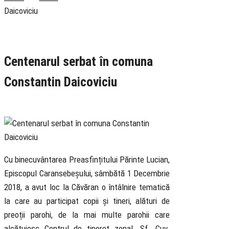
Daicoviciu
Rubrica
Pastoral
Centenarul serbat în comuna
Constantin Daicoviciu
5 December 2018
Cu binecuvântarea Preasfințitului Părinte Lucian,
Episcopul Caransebeșului, sâmbătă 1 Decembrie
2018, a avut loc la Căvăran o întâlnire tematică
la care au participat copii și tineri, alături de
preoții parohi, de la mai multe parohii care
alcătuiesc Centrul de tineret zonal „Sf. Cuv.