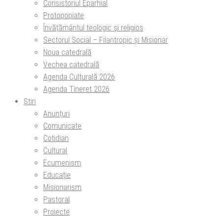
Consistoriul Eparhial
Protopopiate
Învăţământul teologic şi religios
Sectorul Social – Filantropic și Misionar
Noua catedrală
Vechea catedrală
Agenda Culturală 2026
Agenda Tineret 2026
Știri
Anunțuri
Comunicate
Cotidian
Cultural
Ecumenism
Educație
Misionarism
Pastoral
Proiecte