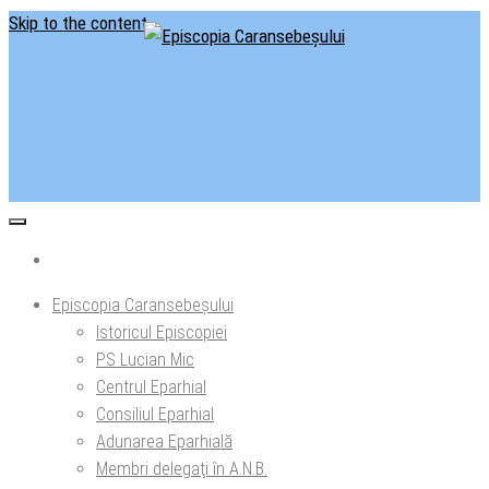
Skip to the content
Situl oficial al Episcopiei Caransebeșului
Episcopia Caransebeșului
Episcopia Caransebeșului
Istoricul Episcopiei
PS Lucian Mic
Centrul Eparhial
Consiliul Eparhial
Adunarea Eparhială
Membri delegaţi în A.N.B.