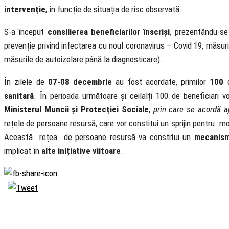
intervenție
, în funcție de situația de risc observată.
S-a început
consilierea beneficiarilor înscriși
, prezentându-se 
prevenție privind infectarea cu noul coronavirus – Covid 19, măsuril
măsurile de autoizolare până la diagnosticare).
În zilele de
07-08 decembrie
au fost acordate, primilor
100
d
sanitară
. În perioada următoare și ceilalți 100 de beneficiari vor 
Ministerul Muncii și Protecției Sociale
,
prin care se acordă aj
rețele de persoane resursă, care vor constitui un sprijin pentru 
Această rețea de persoane resursă va constitui un
mecanism
implicat în
alte inițiative viitoare
.
Biserica Ortodoxă
Română
Seminarul Teologic