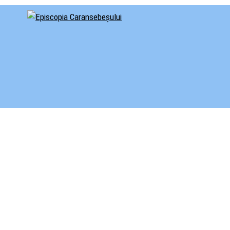
cial al Episcopiei Caransebeșului
iscopia Caransebeșului