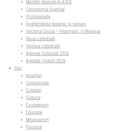
Membri delegaţi în A.N.B.
Consistoriul Eparhial
Protopopiate
Învăţământul teologic şi religios
Sectorul Social – Filantropic și Misionar
Noua catedrală
Vechea catedrală
Agenda Culturală 2026
Agenda Tineret 2026
Știri
Anunțuri
Comunicate
Cotidian
Cultural
Ecumenism
Educație
Misionarism
Pastoral