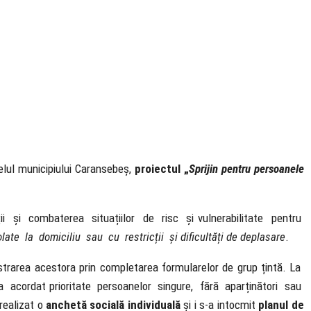
velul municipiului Caransebeș,
proiectul „
Sprijin pentru persoanele
ții și combaterea situațiilor de risc și vulnerabilitate pentru
olate la domiciliu sau cu restricții și dificultăți de deplasare
.
gistrarea acestora prin completarea formularelor de grup țintă. La
-a acordat prioritate persoanelor singure, fără aparținători sau
 realizat o
anchetă socială individuală
și i s-a intocmit
planul de