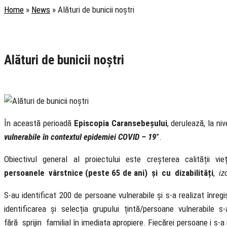
Home
»
News
»
Alături de bunicii noștri
Rubrica
Social
Știri
Alături de bunicii noștri
8 December 2020
În această perioadă
Episcopia Caransebeșului
, derulează, la ni
vulnerabile în contextul epidemiei COVID – 19
”.
Obiectivul general al proiectului este creșterea calității vie
persoanele vârstnice (peste 65 de ani) și cu dizabilități
,
iz
S-au identificat 200 de persoane vulnerabile și s-a realizat înre
identificarea și selecția grupului țintă/persoane vulnerabile s
fără sprijin familial în imediata apropiere. Fiecărei persoane i s-a