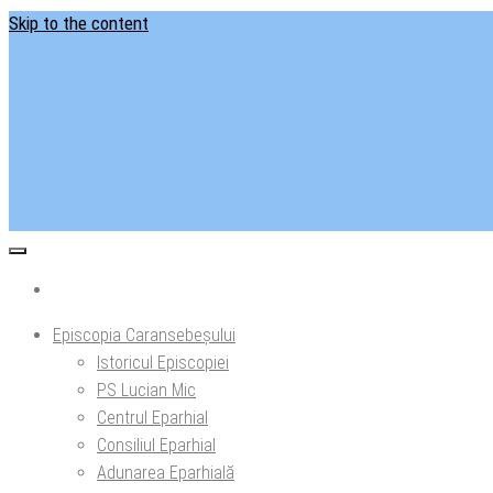
Skip to the content
Situl ofi
Ep
Episcopia Caransebeșului
Istoricul Episcopiei
PS Lucian Mic
Centrul Eparhial
Consiliul Eparhial
Adunarea Eparhială