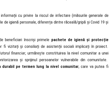
informații cu privire la riscul de infectare (măsurile generale de
e de igienă personale, diferența dintre răceală/gripă și Covid 19 și
e beneficiari înscriși primele
pachete de igienă și protecție
fi vizitați și consiliați de asistenții sociali implicați în proiect.
utorul financiar
, urmărește constituirea la nivel comunitar a unei
monitorizarea și sprijinul persoanelor vulnerabile din comunitate.
 durabil pe termen lung la nivel comunitar
, care va putea fi