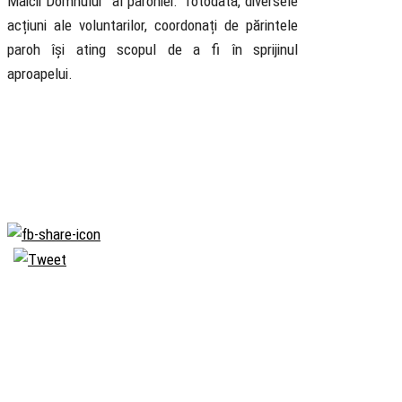
Maicii Domnului” al parohiei. Totodată, diversele
acțiuni ale voluntarilor, coordonați de părintele
paroh își ating scopul de a fi în sprijinul
aproapelui.
Biserica
Ortodoxă
Română
Seminarul