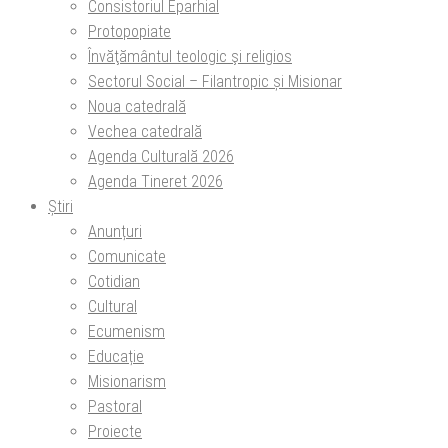
Consistoriul Eparhial
Protopopiate
Învăţământul teologic şi religios
Sectorul Social – Filantropic și Misionar
Noua catedrală
Vechea catedrală
Agenda Culturală 2026
Agenda Tineret 2026
Știri
Anunțuri
Comunicate
Cotidian
Cultural
Ecumenism
Educație
Misionarism
Pastoral
Proiecte