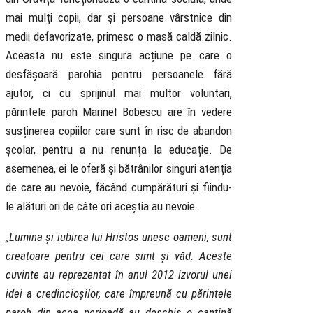
mai mulți copii, dar și persoane vârstnice din
medii defavorizate, primesc o masă caldă zilnic.
Aceasta nu este singura acțiune pe care o
desfășoară parohia pentru persoanele fără
ajutor, ci cu sprijinul mai multor voluntari,
părintele paroh Marinel Bobescu are în vedere
susținerea copiilor care sunt în risc de abandon
școlar, pentru a nu renunța la educație. De
asemenea, ei le oferă și bătrânilor singuri atenția
de care au nevoie, făcând cumpărături și fiindu-
le alături ori de câte ori aceștia au nevoie.
„Lumina și iubirea lui Hristos unesc oameni, sunt
creatoare pentru cei care simt și văd. Aceste
cuvinte au reprezentat în anul 2012 izvorul unei
idei a credincioșilor, care împreună cu părintele
paroh din acea perioadă au deschis o cantină