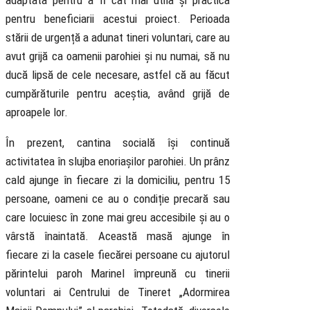
adaptată pentru a fi cât mai utilă și practică
pentru beneficiarii acestui proiect. Perioada
stării de urgență a adunat tineri voluntari, care au
avut grijă ca oamenii parohiei și nu numai, să nu
ducă lipsă de cele necesare, astfel că au făcut
cumpărăturile pentru aceștia, având grijă de
aproapele lor.
În prezent, cantina socială își continuă
activitatea în slujba enoriașilor parohiei. Un prânz
cald ajunge în fiecare zi la domiciliu, pentru 15
persoane, oameni ce au o condiție precară sau
care locuiesc în zone mai greu accesibile și au o
vârstă înaintată. Această masă ajunge în
fiecare zi la casele fiecărei persoane cu ajutorul
părintelui paroh Marinel împreună cu tinerii
voluntari ai Centrului de Tineret „Adormirea