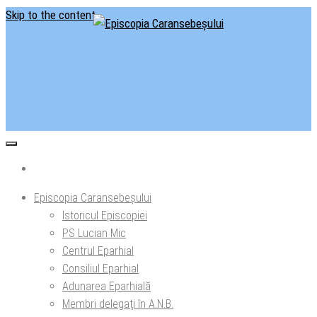
Skip to the content
Situl oficial al Episcopiei Caransebeșului
Episcopia Caransebeșului
Episcopia Caransebeșului
Istoricul Episcopiei
PS Lucian Mic
Centrul Eparhial
Consiliul Eparhial
Adunarea Eparhială
Membri delegaţi în A.N.B.