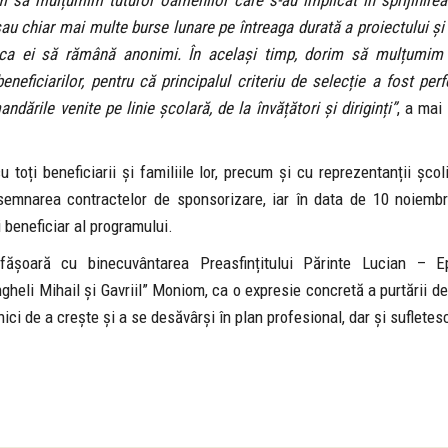
m să mulțumim tuturor oamenilor care s-au implicat în sprijinirea
au chiar mai multe burse lunare pe întreaga durată a proiectului și
 ca ei să rămână anonimi. În același timp, dorim să mulțumim 
beneficiarilor, pentru că principalul criteriu de selecție a fost pe
dările venite pe linie școlară, de la învățători și diriginți”
, a mai
 toți beneficiarii și familiile lor, precum și cu reprezentanții școli
și semnarea contractelor de sponsorizare, iar în data de 10 noiembr
i beneficiar al programului.
sfășoară cu binecuvântarea Preasfințitului Părinte Lucian – E
ngheli Mihail și Gavriil” Moniom, ca o expresie concretă a purtării de
nici de a crește și a se desăvârși în plan profesional, dar și sufletes