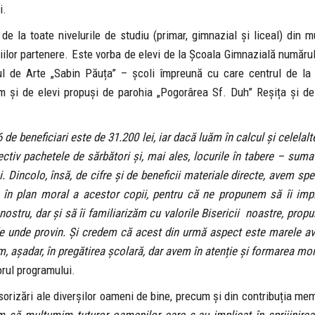
i.
de la toate nivelurile de studiu (primar, gimnazial și liceal) din m
iilor partenere. Este vorba de elevi de la Școala Gimnazială numărul
ceul de Arte „Sabin Păuța” – școli împreună cu care centrul de l
m și de elevi propuși de parohia „Pogorârea Sf. Duh” Reșița și de
de beneficiari este de 31.200 lei, iar dacă luăm în calcul și celelalt
ctiv pachetele de sărbători și, mai ales, locurile în tabere – suma
 Dincolo, însă, de cifre și de beneficii materiale directe, avem sp
 în plan moral a acestor copii, pentru că ne propunem să îi imp
 nostru, dar și să îi familiarizăm cu valorile Bisericii noastre, prop
 de unde provin. Și credem că acest din urmă aspect este marele av
, așadar, în pregătirea școlară, dar avem în atenție și formarea mor
orul programului.
sorizări ale diverșilor oameni de bine, precum și din contribuția mem