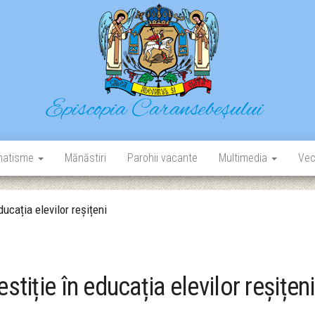
Episcopia Caransebeșului
Situl oficial al Episcopiei Caransebeșului
matisme
Mănăstiri
Parohii vacante
Multimedia
Vec
ducația elevilor reșițeni
stiție în educația elevilor reșițeni