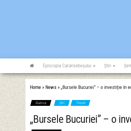
Skip
to
the
content
Episcopia Caransebeșului
Știri
Șe
Home
»
News
»
„Bursele Bucuriei” – o investiție în e
Rubrica
Știri
Tineret
„Bursele Bucuriei” – o inve