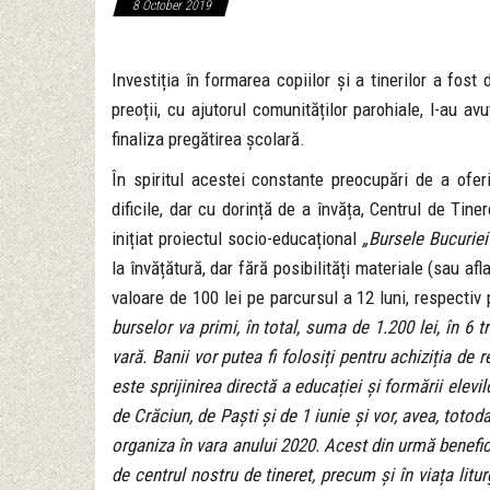
8 October 2019
Investiția în formarea copiilor și a tinerilor a fost 
preoții, cu ajutorul comunităților parohiale, l-au avu
finaliza pregătirea școlară.
În spiritul acestei constante preocupări de a oferi ș
dificile, dar cu dorință de a învăța, Centrul de T
inițiat proiectul socio-educațional
„Bursele Bucuriei
la învățătură, dar fără posibilități materiale (sau afla
valoare de 100 lei pe parcursul a 12 luni, respect
burselor va primi, în total, suma de 1.200 lei, în 6 
vară. Banii vor putea fi folosiți pentru achiziția de 
este sprijinirea directă a educației și formării elev
de Crăciun, de Paști și de 1 iunie și vor, avea, totod
organiza în vara anului 2020. Acest din urmă benefici
de centrul nostru de tineret, precum și în viața litur