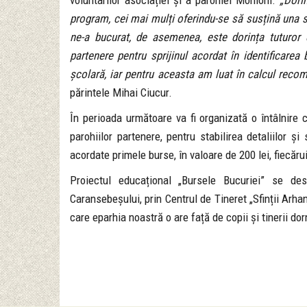
voluntarilor asociației și a parohiei Moniom.
„Dori
program, cei mai mulți oferindu-se să susțină una s
ne-a bucurat, de asemenea, este dorința tuturor
partenere pentru sprijinul acordat în identificarea 
școlară, iar pentru aceasta am luat în calcul recoman
părintele Mihai Ciucur.
În perioada următoare va fi organizată o întâlnire cu
parohiilor partenere, pentru stabilirea detaliilor 
acordate primele burse, în valoare de 200 lei, fiecăru
Proiectul educațional „Bursele Bucuriei” se de
Caransebeșului, prin Centrul de Tineret „Sfinții Arha
care eparhia noastră o are față de copii și tinerii dor