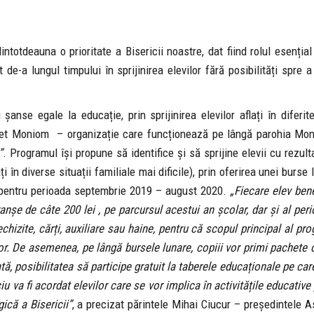
dintotdeauna o prioritate a Bisericii noastre, dat fiind rolul esenția
t de-a lungul timpului în sprijinirea elevilor fără posibilități spre 
anse egale la educație, prin sprijinirea elevilor aflați în diferite
ineret Moniom – organizație care funcționează pe lângă parohia Mo
”
. Programul își propune să identifice și să sprijine elevii cu rezul
ți în diverse situații familiale mai dificile), prin oferirea unei burse 
iv pentru perioada septembrie 2019 – august 2020.
„Fiecare elev bene
tranșe de câte 200 lei , pe parcursul acestui an școlar, dar și al per
rechizite, cărți, auxiliare sau haine, pentru că scopul principal al pr
ilor. De asemenea, pe lângă bursele lunare, copiii vor primi pachete 
ată, posibilitatea să participe gratuit la taberele educaționale pe ca
u va fi acordat elevilor care se vor implica în activitățile educativ
gică a Bisericii”
, a precizat părintele Mihai Ciucur – președintele A