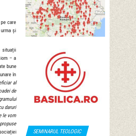
l pe care
a urma și
 situații
niom – a
tate bune
lunare în
ficiar al
ioadei de
ogramului
cu daruri
re le vom
e propuse
SEMINARUL TEOLOGIC
sociației