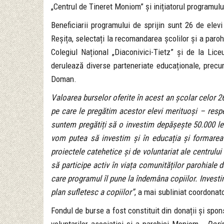
„Centrul de Tineret Moniom” și inițiatorul programulu
Beneficiarii programului de sprijin sunt 26 de elevi 
Reșița, selectați la recomandarea școlilor și a paroh
Colegiul Național „Diaconivici-Tietz” și de la Li
derulează diverse parteneriate educaționale, precu
Doman.
Valoarea burselor oferite în acest an școlar celor 26 
pe care le pregătim acestor elevi merituoși – respe
suntem pregătiți să o investim depășește 50.000 lei.
vom putea să investim și în educația și formarea
proiectele catehetice și de voluntariat ale centrului
să participe activ în viața comunităților parohiale
care programul îl pune la îndemâna copiilor. Investim
plan sufletesc a copiilor”
, a mai subliniat coordonat
Fondul de burse a fost constituit din donații și spon