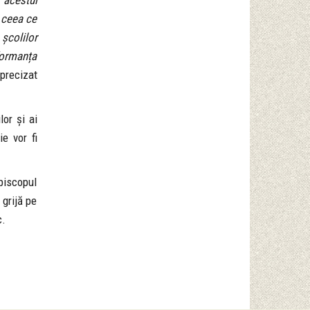
 acestui
 ceea ce
școlilor
rformanța
 precizat
lor și ai
ie vor fi
piscopul
 grijă pe
c.