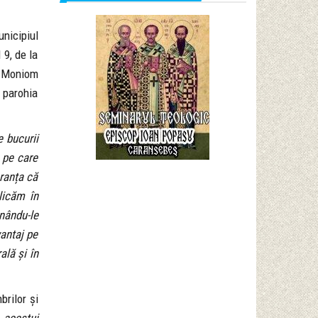
unicipiul
 9, de la
a Moniom
 parohia
e bucurii
 pe care
eranța că
licăm în
unându-le
antaj pe
ală și în
brilor și