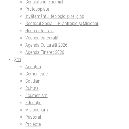
Consistoriul Eparhial
Protopopiate
Învăţământul teologic şi religios
Sectorul Social – Filantropic și Misionar
Noua catedrală
Vechea catedrală
Agenda Culturală 2026
Agenda Tineret 2026
Știri
Anunțuri
Comunicate
Cotidian
Cultural
Ecumenism
Educație
Misionarism
Pastoral
Proiecte