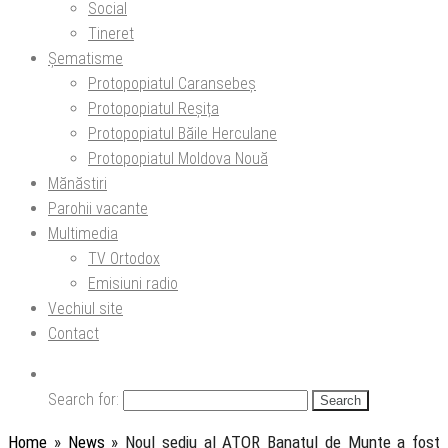
Social
Tineret
Șematisme
Protopopiatul Caransebeș
Protopopiatul Reșița
Protopopiatul Băile Herculane
Protopopiatul Moldova Nouă
Mănăstiri
Parohii vacante
Multimedia
TV Ortodox
Emisiuni radio
Vechiul site
Contact
Search for:
Home
»
News
»
Noul sediu al ATOR Banatul de Munte a fost