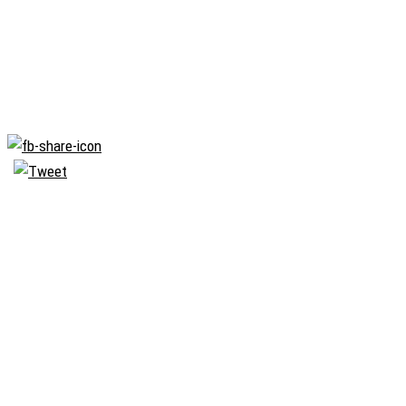
Biserica
Ortodoxă
Română