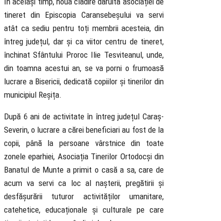
În același timp, noua clădire dăruită asociației de
tineret din Episcopia Caransebeșului va servi
atât ca sediu pentru toți membrii acesteia, din
întreg județul, dar și ca viitor centru de tineret,
închinat Sfântului Proroc Ilie Tesviteanul, unde,
din toamna acestui an, se va porni o frumoasă
lucrare a Bisericii, dedicată copiilor și tinerilor din
municipiul Reșița.
După 6 ani de activitate în întreg județul Caraș-
Severin, o lucrare a cărei beneficiari au fost de la
copii, până la persoane vârstnice din toate
zonele eparhiei, Asociația Tinerilor Ortodocși din
Banatul de Munte a primit o casă a sa, care de
acum va servi ca loc al nașterii, pregătirii și
desfășurării tuturor activităților umanitare,
catehetice, educaționale și culturale pe care