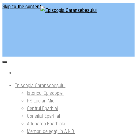
Skip to the content
Situl oficial al Episcopiei Caransebeșului
Episcopia Caransebeșului
Episcopia Caransebeșului
Istoricul Episcopiei
PS Lucian Mic
Centrul Eparhial
Consiliul Eparhial
Adunarea Eparhială
Membri delegaţi în A.N.B.