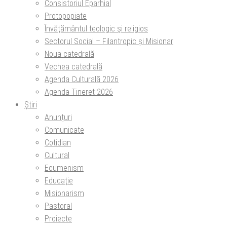
Consistoriul Eparhial
Protopopiate
Învăţământul teologic şi religios
Sectorul Social – Filantropic și Misionar
Noua catedrală
Vechea catedrală
Agenda Culturală 2026
Agenda Tineret 2026
Știri
Anunțuri
Comunicate
Cotidian
Cultural
Ecumenism
Educație
Misionarism
Pastoral
Proiecte