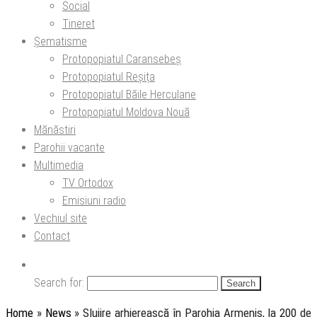
Social
Tineret
Șematisme
Protopopiatul Caransebeș
Protopopiatul Reșița
Protopopiatul Băile Herculane
Protopopiatul Moldova Nouă
Mănăstiri
Parohii vacante
Multimedia
TV Ortodox
Emisiuni radio
Vechiul site
Contact
Search for:
Home
»
News
»
Slujire arhierească în Parohia Armeniș, la 200 de