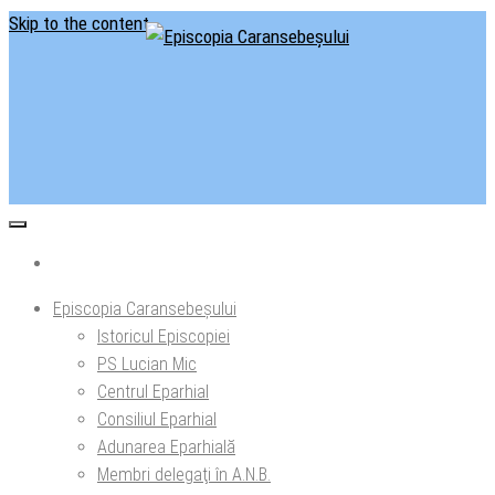
Skip to the content
Situl oficial al Episcopiei Caransebeșului
Episcopia Caransebeșului
Episcopia Caransebeșului
Istoricul Episcopiei
PS Lucian Mic
Centrul Eparhial
Consiliul Eparhial
Adunarea Eparhială
Membri delegaţi în A.N.B.