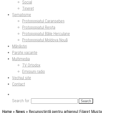
Social
Tineret
Șematisme
Protopopiatul Caransebeș
Protopopiatul Reșița
Protopopiatul Băile Herculane
Protopopiatul Moldova Nouă
Mănăstiri
Parohii vacante
Multimedia
TV Ortodox
Emisiuni radio
Vechiul site
Contact
Search for:
Home
»
News
»
Recunoștință pentru arhiereul Filaret Musta