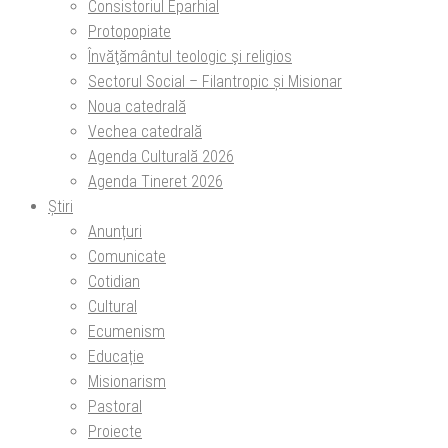
Consistoriul Eparhial
Protopopiate
Învăţământul teologic şi religios
Sectorul Social – Filantropic și Misionar
Noua catedrală
Vechea catedrală
Agenda Culturală 2026
Agenda Tineret 2026
Știri
Anunțuri
Comunicate
Cotidian
Cultural
Ecumenism
Educație
Misionarism
Pastoral
Proiecte