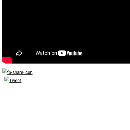
Biserica
Ortodoxă
Română
Seminarul