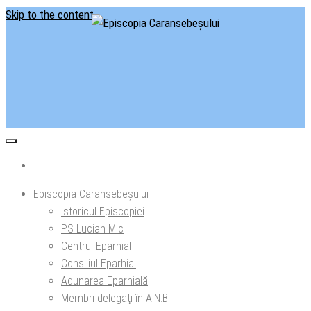
Skip to the content
Situl oficial al Episcopiei Caransebeșului
Episcopia Caransebeșului
Episcopia Caransebeșului
Istoricul Episcopiei
PS Lucian Mic
Centrul Eparhial
Consiliul Eparhial
Adunarea Eparhială
Membri delegaţi în A.N.B.